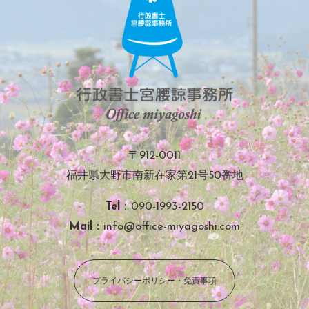
〒912-0011
福井県大野市南新在家第21号50番地
Tel
：090-1993-2150
Mail
：info@office-miyagoshi.com
プライバシーポリシー・免責事項