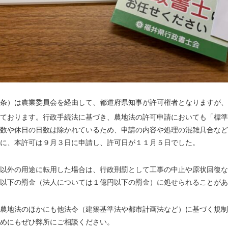
条）は農業委員会を経由して、都道府県知事が許可権者となりますが、
ております。行政手続法に基づき、農地法の許可申請においても「標準
数や休日の日数は除かれているため、申請の内容や処理の混雑具合など
に、本許可は９月３日に申請し、許可日が１１月５日でした。
以外の用途に転用した場合は、行政刑罰として工事の中止や原状回復な
以下の罰金（法人については１億円以下の罰金）に処せられることがあ
農地法のほかにも他法令（建築基準法や都市計画法など）に基づく規制
めにもぜひ弊所にご相談ください。