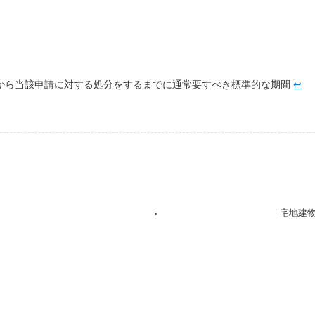
から当該申請に対する処分をするまでに通常要すべき標準的な期間
↩︎
宅地建