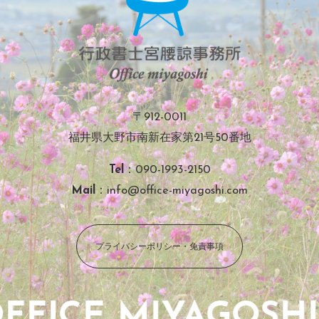
〒912-0011
福井県大野市南新在家第21号50番地
Tel
：090-1993-2150
Mail
：info@office-miyagoshi.com
プライバシーポリシー・免責事項
FFICE MIYAGOSHI