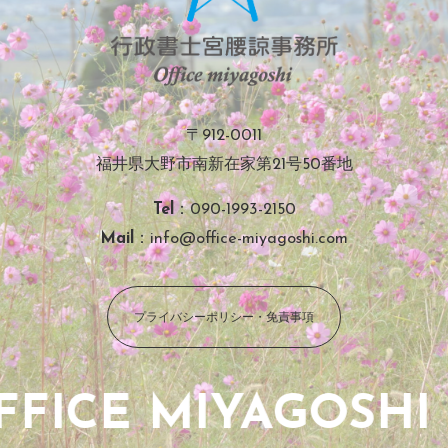
〒912-0011
福井県大野市南新在家第21号50番地
Tel
：090-1993-2150
Mail
：info@office-miyagoshi.com
プライバシーポリシー・免責事項
FICE MIYAGOSHI