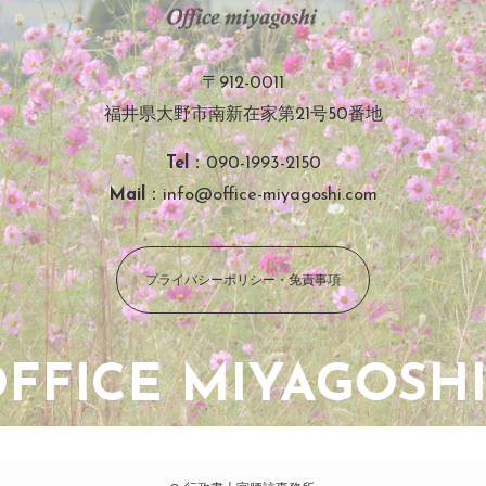
〒912-0011
福井県大野市南新在家第21号50番地
Tel
：090-1993-2150
Mail
：info@office-miyagoshi.com
プライバシーポリシー・免責事項
FFICE MIYAGOSHI