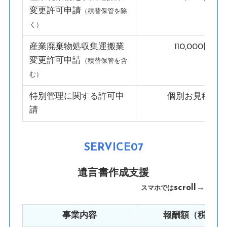
変更許可申請
（積替保管を除
く）
産業廃棄物処収集運搬業
110,000円
変更許可申請
（積替保管を含
む）
特別管理に関する許可申
個別お見積り
請
SERVICE07
遺言書作成支援
scroll→
スマホでは
事業内容
報酬額（税込）